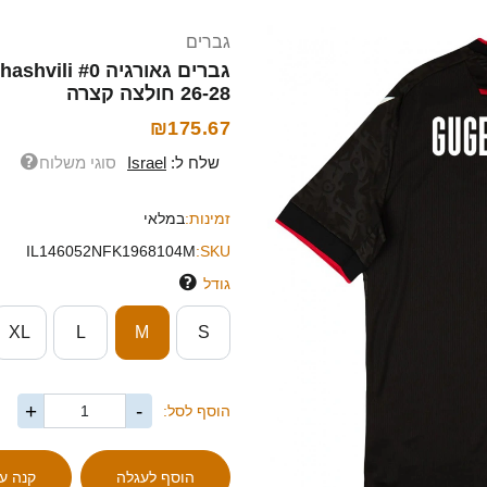
גברים
26-28 חולצה קצרה
₪175.67
שלח ל:
Israel
סוגי משלוח
זמינות:
במלאי
IL146052NFK1968104M
SKU:
גודל
XL
L
M
S
+
-
הוסף לסל: