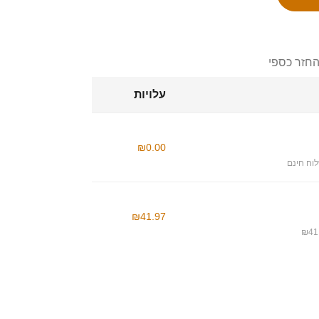
החזר כספי
עלויות
₪0.00
וח חינם
₪41.97