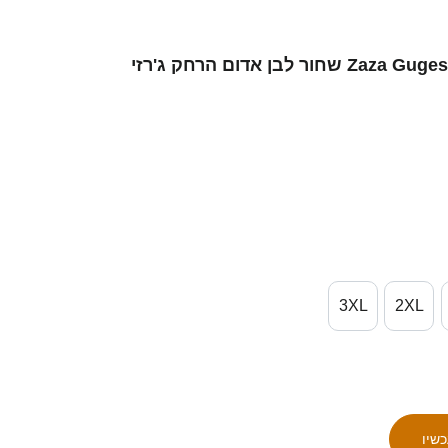
גברים גאורגיה Zaza Gugeshashvili #0 שחור לבן אדום הרחק ג'רזי
3XL
2XL