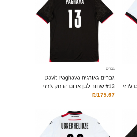
גברים
גברים גאורגיה Davit Paghava
דום ג'רזי
#13 שחור לבן אדום הרחק ג'רזי
26-28 חולצה קצרה
₪175.67