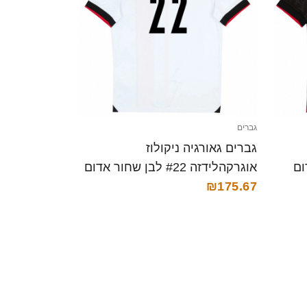
גברים
גברים גאורגיה ניקולוז
אדום
אוגרקהלידזה #22 לבן שחור אדום
₪175.67
ג'רזי ביתית 26-28 חולצה קצרה