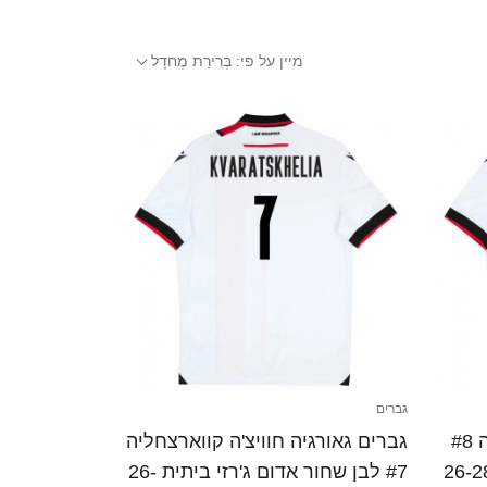
מיין על פי:
בְּרִירַת מֶחדָל
גברים
גברים גאורגיה בודו זיבזיבדזה #8
גברים גאורגיה חוויצ'ה קווארצחליה
חור אדום ג'רזי ביתית 26-28
#7 לבן שחור אדום ג'רזי ביתית 26-