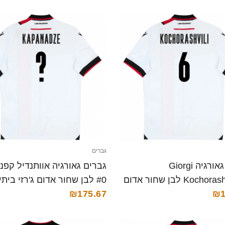
גברים
גברים גאורגיה Giorgi
גברים גאורגיה אוותנדיל קפנ
Kochorashvili #6 לבן שחור אדום
₪1
2 חולצה קצרה
28 חולצה קצרה
₪175.67