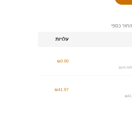
החזר כספי
עלויות
₪0.00
וח חינם
₪41.97