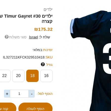
ילדים
קצרה
₪175.32
שלח ל:
Israel
סוגי משלוח
זמינות:
במלאי
IL327211KFCK329510418
SKU:
גודל
22
20
18
16
+
-
הוסף לסל: