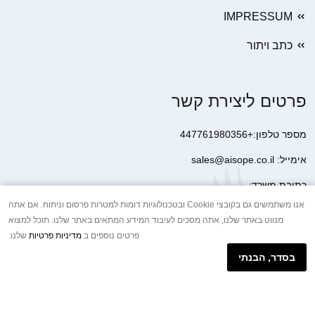
IMPRESSUM
כתב ויתור
פרטים ליצירת קשר
מספר טלפון:+447761980356
אימייל: sales@aisope.co.il
כתובת משרד:
41 Devonshire Street Ground Floor Office 1 London W1G 7AJ
אנו משתמשים גם בקובצי Cookie ובטכנולוגיות דומות למטרות פרסום וניתוח. אם אתה
מנווט באתר שלנו, אתה מסכים לעיבוד המידע המתאים באתר שלנו. תוכל למצוא
United Kingdom
פרטים נוספים ב
מדיניות פרטיות
שלנו.
+44 7410 2065017
בסדר, הבנתי
הודעת וואטסאפ באינטרנט