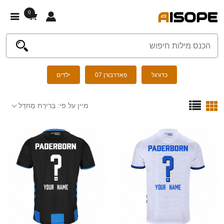
0
כדורגל
פאדרבורן 07
ילדים
מיין על פי:
בְּרִירַת מֶחדָל