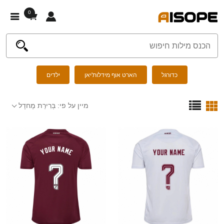
0
כדורגל
הארט אוף מידלות'יאן
ילדים
מיין על פי:
בְּרִירַת מֶחדָל