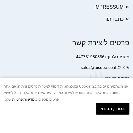
IMPRESSUM
כתב ויתור
פרטים ליצירת קשר
מספר טלפון:+447761980356
אימייל: sales@aisope.co.il
כתובת משרד:
41 Devonshire Street Ground Floor Office 1 London W1G 7AJ
אנו משתמשים גם בקובצי Cookie ובטכנולוגיות דומות למטרות פרסום וניתוח. אם אתה
מנווט באתר שלנו, אתה מסכים לעיבוד המידע המתאים באתר שלנו. תוכל למצוא
United Kingdom
פרטים נוספים ב
מדיניות פרטיות
שלנו.
+44 7410 2065017
בסדר, הבנתי
הודעת וואטסאפ באינטרנט