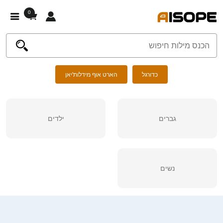
0
כדורגל
הארט אוף מידלות'יאן
גברים
ילדים
נשים