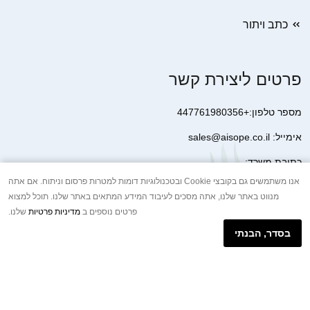
כתב ויתור
פרטים ליצירת קשר
מספר טלפון:+447761980356
אימייל: sales@aisope.co.il
כתובת משרד:
41 Devonshire Street Ground Floor Office 1 London W1G 7AJ
אנו משתמשים גם בקובצי Cookie ובטכנולוגיות דומות למטרות פרסום וניתוח. אם אתה
מנווט באתר שלנו, אתה מסכים לעיבוד המידע המתאים באתר שלנו. תוכל למצוא
United Kingdom
פרטים נוספים ב
מדיניות פרטיות
שלנו.
+44 7410 2065017
בסדר, הבנתי
הודעת וואטסאפ באינטרנט
Copyright © 2026.AISOPE CO., LTD All rights reserved.