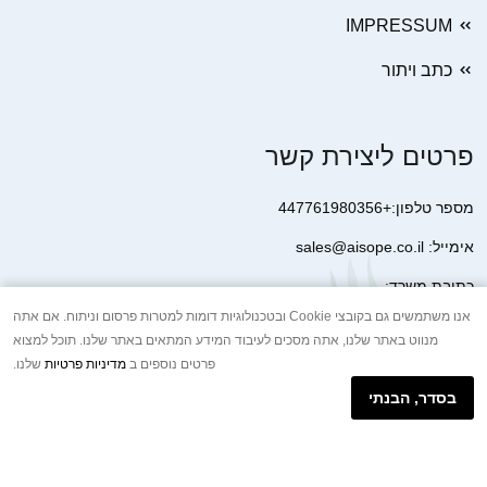
IMPRESSUM
כתב ויתור
פרטים ליצירת קשר
מספר טלפון:+447761980356
אימייל: sales@aisope.co.il
כתובת משרד:
41 Devonshire Street Ground Floor Office 1 London W1G 7AJ
אנו משתמשים גם בקובצי Cookie ובטכנולוגיות דומות למטרות פרסום וניתוח. אם אתה
מנווט באתר שלנו, אתה מסכים לעיבוד המידע המתאים באתר שלנו. תוכל למצוא
United Kingdom
פרטים נוספים ב
מדיניות פרטיות
שלנו.
+44 7410 2065017
בסדר, הבנתי
הודעת וואטסאפ באינטרנט