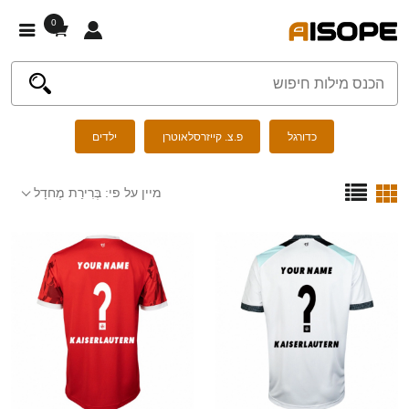
0
כדורגל
פ.צ. קייזרסלאוטרן
ילדים
מיין על פי:
בְּרִירַת מֶחדָל