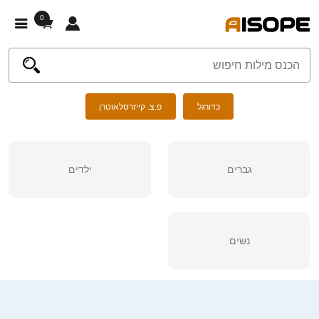
0
כדורגל
פ.צ. קייזרסלאוטרן
גברים
ילדים
נשים