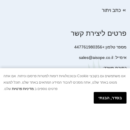
כתב ויתור
פרטים ליצירת קשר
מספר טלפון:+447761980356
אימייל: sales@aisope.co.il
כתובת משרד:
41 Devonshire Street Ground Floor Office 1 London W1G 7AJ
אנו משתמשים גם בקובצי Cookie ובטכנולוגיות דומות למטרות פרסום וניתוח. אם אתה
מנווט באתר שלנו, אתה מסכים לעיבוד המידע המתאים באתר שלנו. תוכל למצוא
United Kingdom
פרטים נוספים ב
מדיניות פרטיות
שלנו.
+44 7410 2065017
בסדר, הבנתי
הודעת וואטסאפ באינטרנט
Copyright © 2026.AISOPE CO., LTD All rights reserved.