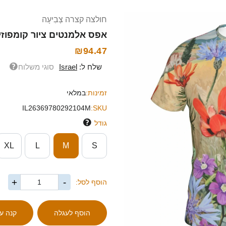
חולצה קצרה צְבִיעָה
אפס אלמנטים ציור קומפוזי
₪94.47
שלח ל:
Israel
סוגי משלוח
זמינות:
במלאי
IL26369780292104M
SKU:
גודל
XL
L
M
S
+
-
הוסף לסל: