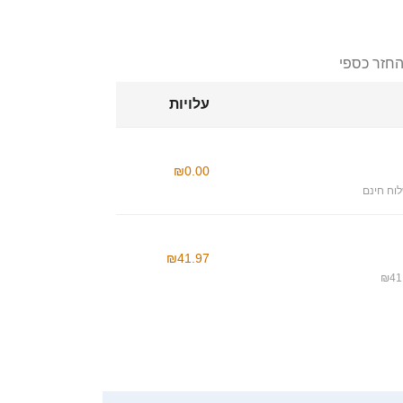
החזר כספי
עלויות
₪0.00
וח חינם
₪41.97