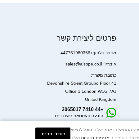
פרטים ליצירת קשר
מספר טלפון:+447761980356
אימייל: sales@aisope.co.il
כתובת משרד:
41 Devonshire Street Ground Floor
Office 1 London W1G 7AJ
United Kingdom
+44 7410 2065017
הודעת וואטסאפ באינטרנט
עיבוד המידע המתאים באתר שלנו. תוכל למצוא
בסדר, הבנתי
רטים נוספים ב
מדיניות פרטיות
שלנו.