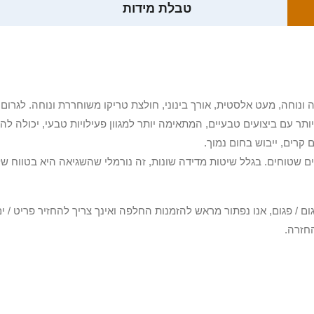
טבלת מידות
ונוחה, מעט אלסטית, אורך בינוני, חולצת טריקו משוחררת ונוחה. לגרום ל
ותר עם ביצועים טבעיים, המתאימה יותר למגוון פעילויות טבעי, יכולה ל
קרים, ייבוש בחום נמוך.
טוחים. בגלל שיטות מדידה שונות, זה נורמלי שהשגיאה היא בטווח של 2-4 ס"מ
3 יום או שקיבלת פריט פגום / פגום, אנו נפתור מראש להזמנות החלפה ואינך צריך להחזיר
חזרה.