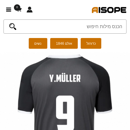
0
כדורגל
אולם 1846
נשים