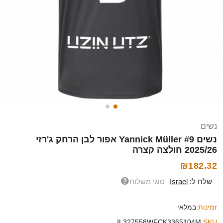
נשים
נשים Yannick Müller #9 אפור לבן הרחק ג'רזי
2025/26 חולצה קצרה
₪182.32
שלח ל:
Israel
סוגי משלוח
זמינות:
במלאי
IL327558WFCK3365104M
SKU: