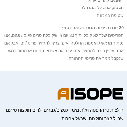
יישומים גרפיים אריג.
תג ג'וק ארוג על המכפלת.
שטיפה במכונה.
30 יום מדיניות החזר והחזר כספי
הפריטים שלך לא קיבלו תוך 30 יום או שקיבלת פריט פגום / פגום, אנו
נפתור מראש להזמנות החלפה ואינך צריך להחזיר פריט / ים. אבל אם
אתה עדיין רוצה להחזיר, אנו נעבד את אשראי החנות או החזר ברגע
שנקבל ממך את פריטי ההחזרה.
חולצות טי הדפסה תלת מימד לנשים/גברים ילדים חולצות טי עם
שרוול קצר וחולצות ישראל אחרות.