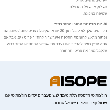
יישומים גרפיים אריג.
תג ג'וק ארוג על המכפלת.
שטיפה במכונה.
30 יום מדיניות החזר והחזר כספי
הפריטים שלך לא קיבלו תוך 30 יום או שקיבלת פריט פגום / פגום, אנו
נפתור מראש להזמנות החלפה ואינך צריך להחזיר פריט / ים. אבל אם
אתה עדיין רוצה להחזיר, אנו נעבד את אשראי החנות או החזר ברגע
שנקבל ממך את פריטי ההחזרה.
חולצות טי הדפסה תלת מימד לנשים/גברים ילדים חולצות טי עם
שרוול קצר וחולצות ישראל אחרות.