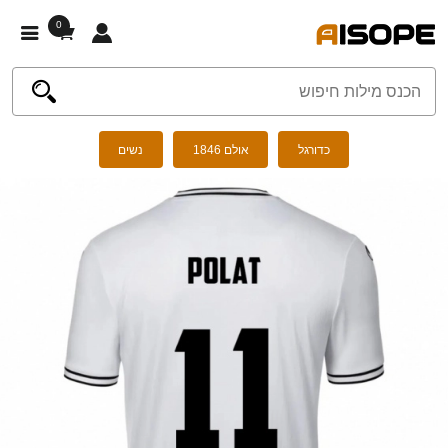
0
כדורגל
אולם 1846
נשים