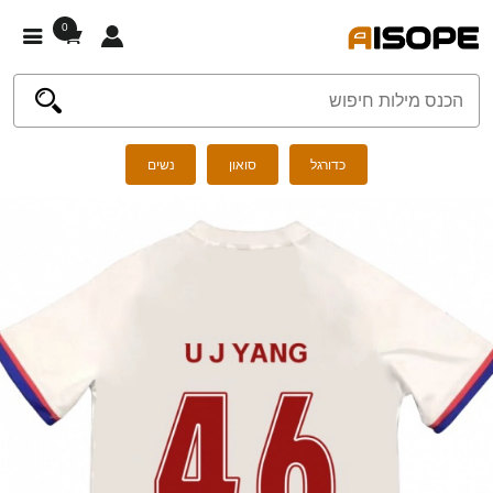
0
כדורגל
סואון
נשים