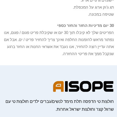
יישומים גרפיים אריג.
תג ג'וק ארוג על המכפלת.
שטיפה במכונה.
30 יום מדיניות החזר והחזר כספי
הפריטים שלך לא קיבלו תוך 30 יום או שקיבלת פריט פגום / פגום, אנו
נפתור מראש להזמנות החלפה ואינך צריך להחזיר פריט / ים. אבל אם
אתה עדיין רוצה להחזיר, אנו נעבד את אשראי החנות או החזר ברגע
שנקבל ממך את פריטי ההחזרה.
חולצות טי הדפסה תלת מימד לנשים/גברים ילדים חולצות טי עם
שרוול קצר וחולצות ישראל אחרות.