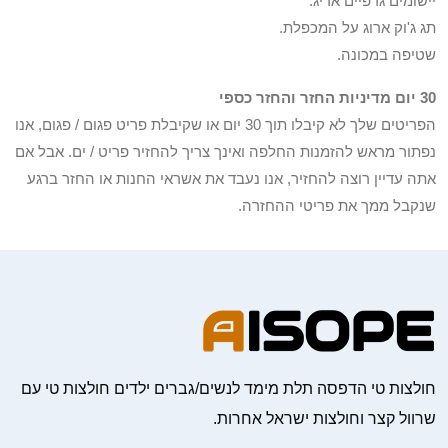
יישומים גרפיים אריג.
תג ג'וק ארוג על המכפלת.
שטיפה במכונה.
30 יום מדיניות החזר והחזר כספי
הפריטים שלך לא קיבלו תוך 30 יום או שקיבלת פריט פגום / פגום, אנו
נפתור מראש להזמנות החלפה ואינך צריך להחזיר פריט / ים. אבל אם
אתה עדיין רוצה להחזיר, אנו נעבד את אשראי החנות או החזר ברגע
שנקבל ממך את פריטי ההחזרה.
חולצות טי הדפסה תלת מימד לנשים/גברים ילדים חולצות טי עם
שרוול קצר וחולצות ישראל אחרות.