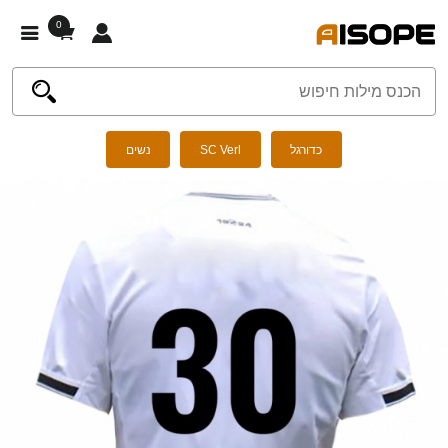
0
כדורגל
SC Verl
נשים