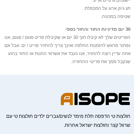
יישומים גרפיים אריג.
תג ג'וק ארוג על המכפלת.
שטיפה במכונה.
30 יום מדיניות החזר והחזר כספי
הפריטים שלך לא קיבלו תוך 30 יום או שקיבלת פריט פגום / פגום, אנו
נפתור מראש להזמנות החלפה ואינך צריך להחזיר פריט / ים. אבל אם
אתה עדיין רוצה להחזיר, אנו נעבד את אשראי החנות או החזר ברגע
שנקבל ממך את פריטי ההחזרה.
חולצות טי הדפסה תלת מימד לנשים/גברים ילדים חולצות טי עם
שרוול קצר וחולצות ישראל אחרות.