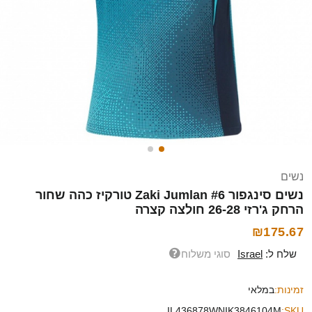
נשים
נשים סינגפור Zaki Jumlan #6 טורקיז כהה שחור
הרחק ג'רזי 26-28 חולצה קצרה
₪175.67
שלח ל:
Israel
סוגי משלוח
זמינות:
במלאי
IL436878WNIK3846104M
SKU: