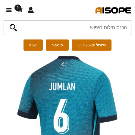
0
כדורגל Cup 26-28
סינגפור
נשים