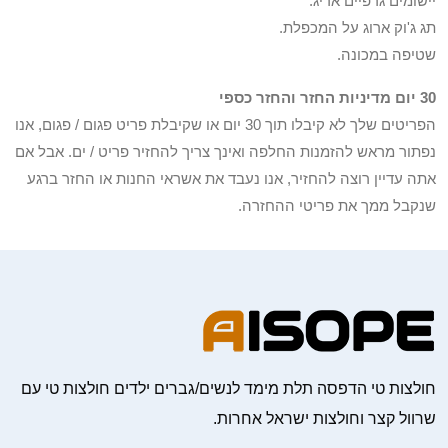
יישומים גרפיים אריג.
תג ג'וק ארוג על המכפלת.
שטיפה במכונה.
30 יום מדיניות החזר והחזר כספי
הפריטים שלך לא קיבלו תוך 30 יום או שקיבלת פריט פגום / פגום, אנו
נפתור מראש להזמנות החלפה ואינך צריך להחזיר פריט / ים. אבל אם
אתה עדיין רוצה להחזיר, אנו נעבד את אשראי החנות או החזר ברגע
שנקבל ממך את פריטי ההחזרה.
חולצות טי הדפסה תלת מימד לנשים/גברים ילדים חולצות טי עם
שרוול קצר וחולצות ישראל אחרות.