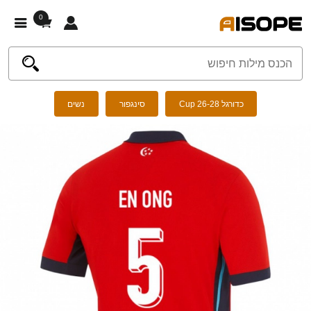
0
כדורגל Cup 26-28
סינגפור
נשים