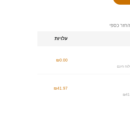
החזר כספי
עלויות
₪0.00
וח חינם
₪41.97