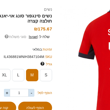
נשים
חולצה קצרה
₪175.67
שלח ל:
Israel
סוגי משלוח
זמינות:
במלאי
IL436881WNIH3847104M
SKU:
גודל
XL
L
M
S
+
-
הוסף לסל: