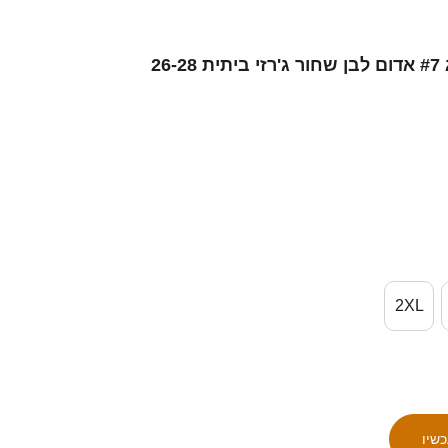
נשים סינגפור סונג אוי-יאנג #7 אדום לבן שחור ג'רזי ביתית 26-28
2XL