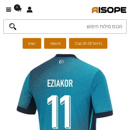
0
כדורגל Cup 26-28
סינגפור
נשים