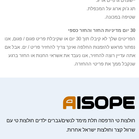
יישומים גרפיים אריג.
תג ג'וק ארוג על המכפלת.
שטיפה במכונה.
30 יום מדיניות החזר והחזר כספי
הפריטים שלך לא קיבלו תוך 30 יום או שקיבלת פריט פגום / פגום, אנו
נפתור מראש להזמנות החלפה ואינך צריך להחזיר פריט / ים. אבל אם
אתה עדיין רוצה להחזיר, אנו נעבד את אשראי החנות או החזר ברגע
שנקבל ממך את פריטי ההחזרה.
חולצות טי הדפסה תלת מימד לנשים/גברים ילדים חולצות טי עם
שרוול קצר וחולצות ישראל אחרות.