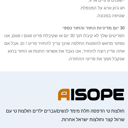
יישומים גרפיים אריג.
תג ג'וק ארוג על המכפלת.
שטיפה במכונה.
30 יום מדיניות החזר והחזר כספי
הפריטים שלך לא קיבלו תוך 30 יום או שקיבלת פריט פגום / פגום, אנו
נפתור מראש להזמנות החלפה ואינך צריך להחזיר פריט / ים. אבל אם
אתה עדיין רוצה להחזיר, אנו נעבד את אשראי החנות או החזר ברגע
שנקבל ממך את פריטי ההחזרה.
חולצות טי הדפסה תלת מימד לנשים/גברים ילדים חולצות טי עם
שרוול קצר וחולצות ישראל אחרות.