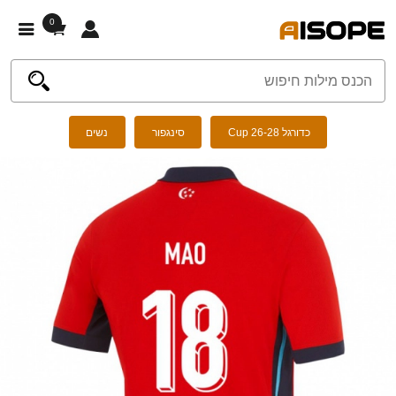
0
כדורגל Cup 26-28
סינגפור
נשים