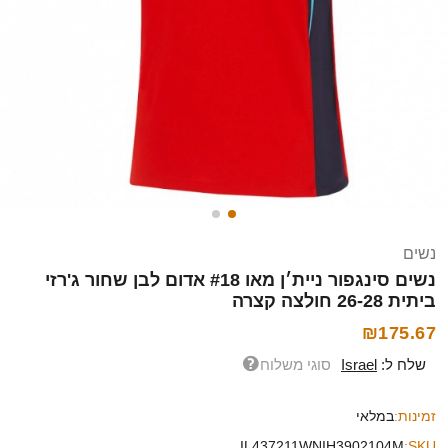
נשים
נשים סינגפור ניית׳ן מאו #18 אדום לבן שחור ג'רזי
ביתית 26-28 חולצה קצרה
₪175.67
שלח ל:
Israel
סוגי משלוח
זמינות:
במלאי
IL437211WNIH3902104M
SKU: