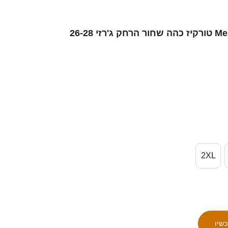
נשים סינגפור Merrick Tan #5 טורקיז כהה שחור הרחק ג'רזי 26-28
2XL