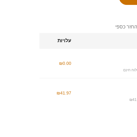
החזר כספי
עלויות
₪0.00
וח חינם
₪41.97