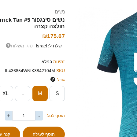
נשים
חולצה קצרה
₪175.67
שלח ל:
Israel
סוגי משלוח
זמינות:
במלאי
IL436854WNIK3842104M
SKU:
גודל
XL
L
M
S
+
-
הוסף לסל: