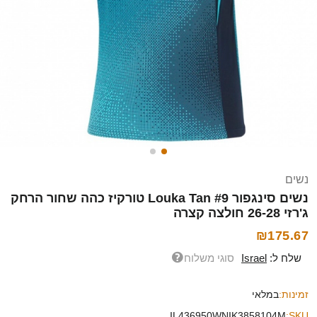
נשים
נשים סינגפור Louka Tan #9 טורקיז כהה שחור הרחק
ג'רזי 26-28 חולצה קצרה
₪175.67
שלח ל:
Israel
סוגי משלוח
זמינות:
במלאי
IL436950WNIK3858104M
SKU: