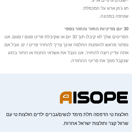
יישומים גרפיים אריג.
תג ג'וק ארוג על המכפלת.
שטיפה במכונה.
30 יום מדיניות החזר והחזר כספי
הפריטים שלך לא קיבלו תוך 30 יום או שקיבלת פריט פגום / פגום, אנו
נפתור מראש להזמנות החלפה ואינך צריך להחזיר פריט / ים. אבל אם
אתה עדיין רוצה להחזיר, אנו נעבד את אשראי החנות או החזר ברגע
שנקבל ממך את פריטי ההחזרה.
חולצות טי הדפסה תלת מימד לנשים/גברים ילדים חולצות טי עם
שרוול קצר וחולצות ישראל אחרות.