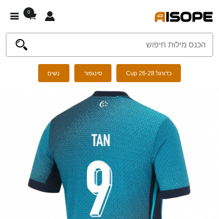
0
כדורגל Cup 26-28
סינגפור
נשים