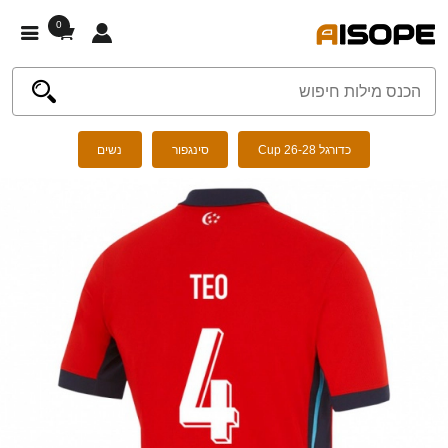
0
כדורגל Cup 26-28
סינגפור
נשים