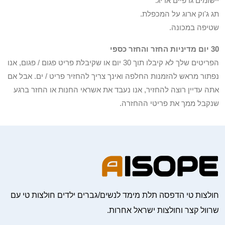
יישומים גרפיים אריג.
תג ג'וק ארוג על המכפלת.
שטיפה במכונה.
30 יום מדיניות החזר והחזר כספי
הפריטים שלך לא קיבלו תוך 30 יום או שקיבלת פריט פגום / פגום, אנו
נפתור מראש להזמנות החלפה ואינך צריך להחזיר פריט / ים. אבל אם
אתה עדיין רוצה להחזיר, אנו נעבד את אשראי החנות או החזר ברגע
שנקבל ממך את פריטי ההחזרה.
חולצות טי הדפסה תלת מימד לנשים/גברים ילדים חולצות טי עם
שרוול קצר וחולצות ישראל אחרות.