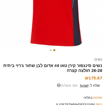
נשים
נשים סינגפור קירן טאו #4 אדום לבן שחור ג'רזי ביתית
26-28 חולצה קצרה
₪175.67
שלח ל:
Israel
סוגי משלוח
זמינות:
במלאי
IL436797WNIH3833104M
SKU: