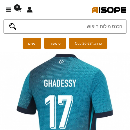
0
כדורגל Cup 26-28
סינגפור
נשים