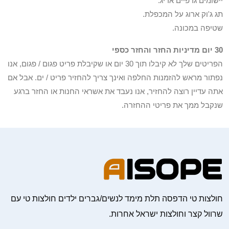
יישומים גרפיים אריג.
תג ג'וק ארוג על המכפלת.
שטיפה במכונה.
30 יום מדיניות החזר והחזר כספי
הפריטים שלך לא קיבלו תוך 30 יום או שקיבלת פריט פגום / פגום, אנו
נפתור מראש להזמנות החלפה ואינך צריך להחזיר פריט / ים. אבל אם
אתה עדיין רוצה להחזיר, אנו נעבד את אשראי החנות או החזר ברגע
שנקבל ממך את פריטי ההחזרה.
חולצות טי הדפסה תלת מימד לנשים/גברים ילדים חולצות טי עם
שרוול קצר וחולצות ישראל אחרות.