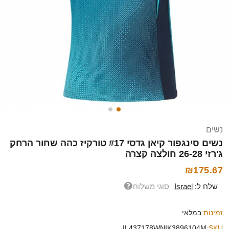
נשים
נשים סינגפור קיאן גדסי #17 טורקיז כהה שחור הרחק
ג'רזי 26-28 חולצה קצרה
₪175.67
שלח ל:
Israel
סוגי משלוח
זמינות:
במלאי
IL437178WNIK3896104M
SKU: