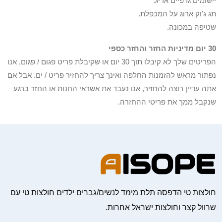
יישומים גרפיים אריג.
תג ג'וק ארוג על המכפלת.
שטיפה במכונה.
30 יום מדיניות החזר והחזר כספי
הפריטים שלך לא קיבלו תוך 30 יום או שקיבלת פריט פגום / פגום, אנו
נפתור מראש להזמנות החלפה ואינך צריך להחזיר פריט / ים. אבל אם
אתה עדיין רוצה להחזיר, אנו נעבד את אשראי החנות או החזר ברגע
שנקבל ממך את פריטי ההחזרה.
חולצות טי הדפסה תלת מימד לנשים/גברים ילדים חולצות טי עם
שרוול קצר וחולצות ישראל אחרות.