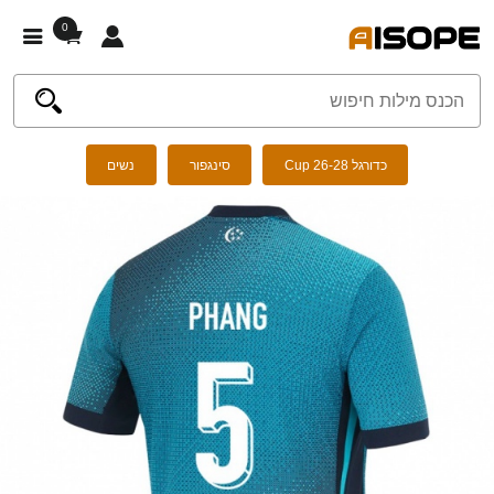
0
כדורגל Cup 26-28
סינגפור
נשים