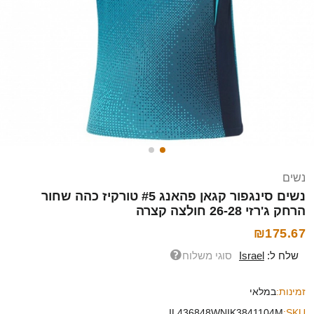
נשים
נשים סינגפור קגאן פהאנג #5 טורקיז כהה שחור
הרחק ג'רזי 26-28 חולצה קצרה
₪175.67
שלח ל:
Israel
סוגי משלוח
זמינות:
במלאי
IL436848WNIK3841104M
SKU: