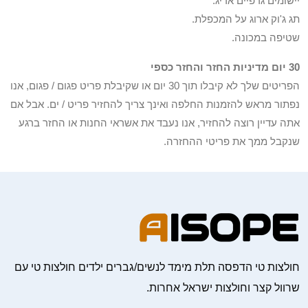
יישומים גרפיים אריג.
תג ג'וק ארוג על המכפלת.
שטיפה במכונה.
30 יום מדיניות החזר והחזר כספי
הפריטים שלך לא קיבלו תוך 30 יום או שקיבלת פריט פגום / פגום, אנו
נפתור מראש להזמנות החלפה ואינך צריך להחזיר פריט / ים. אבל אם
אתה עדיין רוצה להחזיר, אנו נעבד את אשראי החנות או החזר ברגע
שנקבל ממך את פריטי ההחזרה.
חולצות טי הדפסה תלת מימד לנשים/גברים ילדים חולצות טי עם
שרוול קצר וחולצות ישראל אחרות.