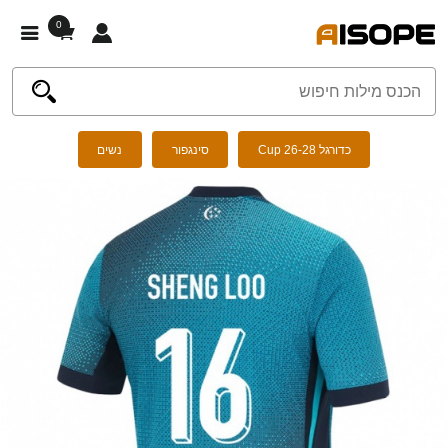
0
כדורגל Cup 26-28
סינגפור
נשים