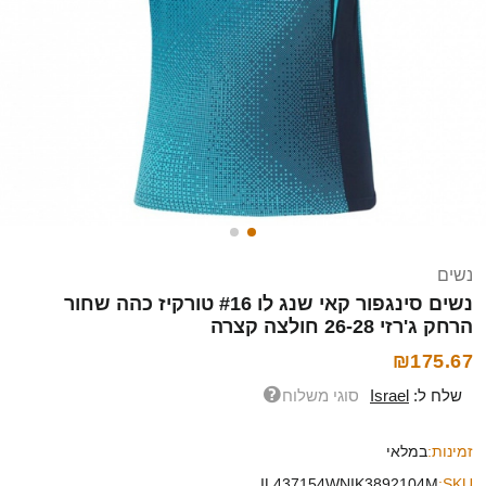
נשים
נשים סינגפור קאי שנג לו #16 טורקיז כהה שחור
הרחק ג'רזי 26-28 חולצה קצרה
₪175.67
שלח ל:
Israel
סוגי משלוח
זמינות:
במלאי
IL437154WNIK3892104M
SKU: