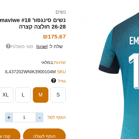
נשים
26-28 חולצה קצרה
₪175.67
שלח ל:
Israel
סוגי משלוח
זמינות:
במלאי
IL437202WNIK3900104M
SKU:
גודל
XL
L
M
S
+
-
הוסף לסל: