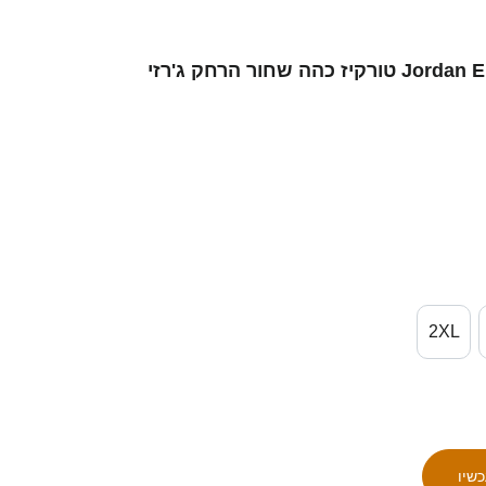
נשים סינגפור Jordan Emaviwe #18 טורקיז כהה שחור הרחק ג'רזי
2XL