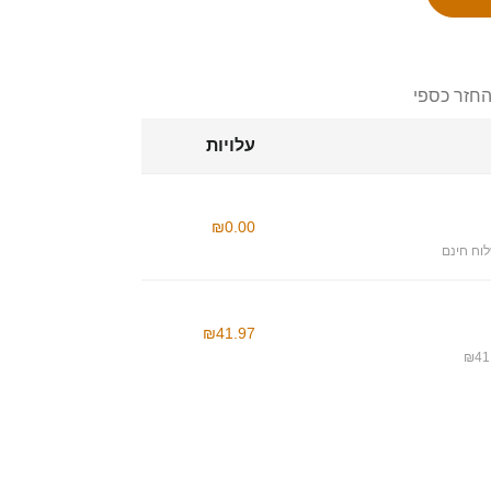
החזר כספי
עלויות
₪0.00
וח חינם
₪41.97