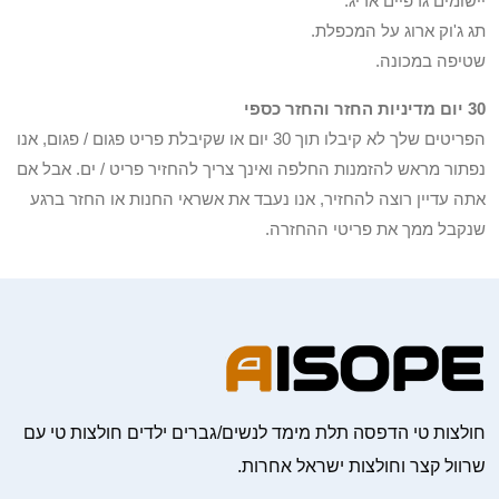
יישומים גרפיים אריג.
תג ג'וק ארוג על המכפלת.
שטיפה במכונה.
30 יום מדיניות החזר והחזר כספי
הפריטים שלך לא קיבלו תוך 30 יום או שקיבלת פריט פגום / פגום, אנו
נפתור מראש להזמנות החלפה ואינך צריך להחזיר פריט / ים. אבל אם
אתה עדיין רוצה להחזיר, אנו נעבד את אשראי החנות או החזר ברגע
שנקבל ממך את פריטי ההחזרה.
חולצות טי הדפסה תלת מימד לנשים/גברים ילדים חולצות טי עם
שרוול קצר וחולצות ישראל אחרות.