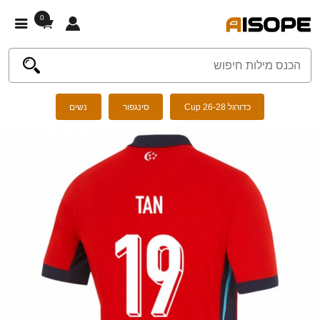
0
כדורגל Cup 26-28
סינגפור
נשים