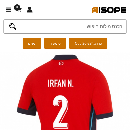
0
כדורגל Cup 26-28
סינגפור
נשים