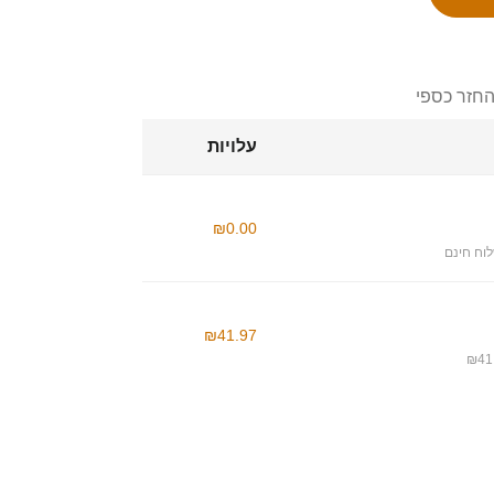
החזר כספי
עלויות
₪0.00
וח חינם
₪41.97