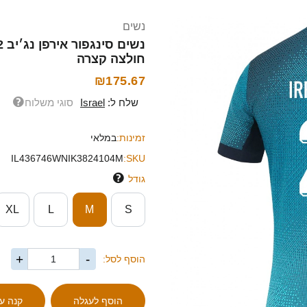
נשים
חולצה קצרה
₪175.67
שלח ל:
Israel
סוגי משלוח
זמינות:
במלאי
IL436746WNIK3824104M
SKU:
גודל
XL
L
M
S
+
-
הוסף לסל: