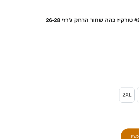
נשים סינגפור אירפן נג׳יב #2 טורקיז כהה שחור הרחק ג'רזי 26-28
2XL