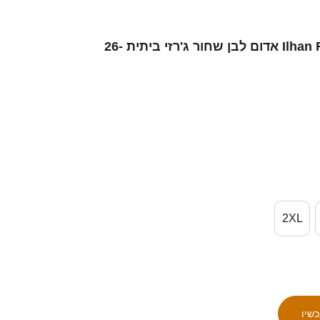
נשים סינגפור Ilhan Rizqullah #4 אדום לבן שחור ג'רזי ביתית 26-
2XL