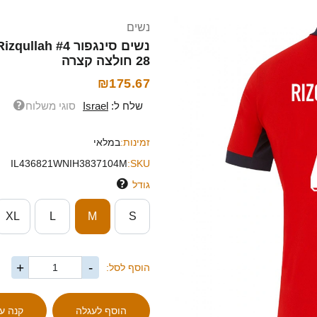
נשים
28 חולצה קצרה
₪175.67
שלח ל:
Israel
סוגי משלוח
זמינות:
במלאי
IL436821WNIH3837104M
SKU:
גודל
XL
L
M
S
+
-
הוסף לסל: