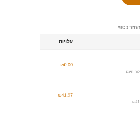
החזר כספי
עלויות
₪0.00
וח חינם
₪41.97