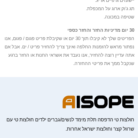
יישומים גרפיים אריג.
תג ג'וק ארוג על המכפלת.
שטיפה במכונה.
30 יום מדיניות החזר והחזר כספי
הפריטים שלך לא קיבלו תוך 30 יום או שקיבלת פריט פגום / פגום, אנו
נפתור מראש להזמנות החלפה ואינך צריך להחזיר פריט / ים. אבל אם
אתה עדיין רוצה להחזיר, אנו נעבד את אשראי החנות או החזר ברגע
שנקבל ממך את פריטי ההחזרה.
חולצות טי הדפסה תלת מימד לנשים/גברים ילדים חולצות טי עם
שרוול קצר וחולצות ישראל אחרות.