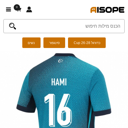
0
כדורגל Cup 26-28
סינגפור
נשים