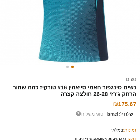
נשים
נשים סינגפור האמי סייאהין #16 טורקיז כהה שחור
הרחק ג'רזי 26-28 חולצה קצרה
₪175.67
שלח ל:
Israel
סוגי משלוח
זמינות:
במלאי
IL437136WNIK3889104M
SKU: