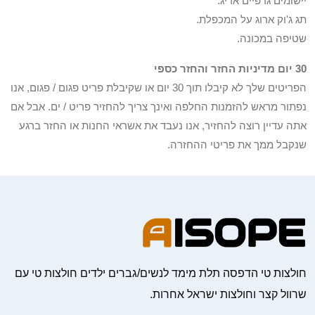
יישומים גרפיים אריג.
תג ג'וק ארוג על המכפלת.
שטיפה במכונה.
30 יום מדיניות החזר והחזר כספי
הפריטים שלך לא קיבלו תוך 30 יום או שקיבלת פריט פגום / פגום, אנו
נפתור מראש להזמנות החלפה ואינך צריך להחזיר פריט / ים. אבל אם
אתה עדיין רוצה להחזיר, אנו נעבד את אשראי החנות או החזר ברגע
שנקבל ממך את פריטי ההחזרה.
חולצות טי הדפסה תלת מימד לנשים/גברים ילדים חולצות טי עם
שרוול קצר וחולצות ישראל אחרות.