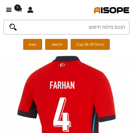
0
כדורגל Cup 26-28
סינגפור
נשים