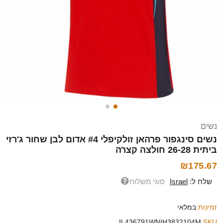
נשים
נשים סינגפור פרהאן זולקיפלי #4 אדום לבן שחור ג'רזי
ביתית 26-28 חולצה קצרה
₪175.67
שלח ל:
Israel
סוגי משלוח
זמינות:
במלאי
IL436791WNIH3832104M
SKU: