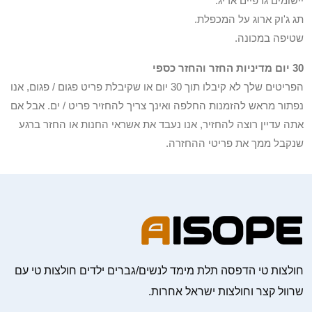
יישומים גרפיים אריג.
תג ג'וק ארוג על המכפלת.
שטיפה במכונה.
30 יום מדיניות החזר והחזר כספי
הפריטים שלך לא קיבלו תוך 30 יום או שקיבלת פריט פגום / פגום, אנו
נפתור מראש להזמנות החלפה ואינך צריך להחזיר פריט / ים. אבל אם
אתה עדיין רוצה להחזיר, אנו נעבד את אשראי החנות או החזר ברגע
שנקבל ממך את פריטי ההחזרה.
חולצות טי הדפסה תלת מימד לנשים/גברים ילדים חולצות טי עם
שרוול קצר וחולצות ישראל אחרות.