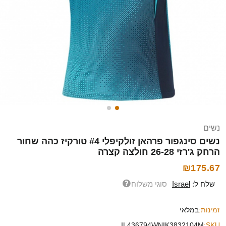
נשים
נשים סינגפור פרהאן זולקיפלי #4 טורקיז כהה שחור
הרחק ג'רזי 26-28 חולצה קצרה
₪175.67
שלח ל:
Israel
סוגי משלוח
זמינות:
במלאי
IL436794WNIK3832104M
SKU: