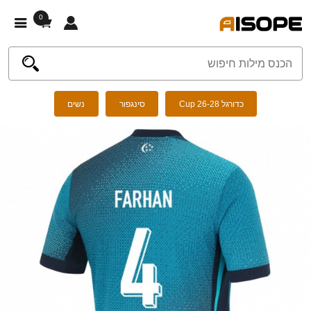
0
כדורגל Cup 26-28
סינגפור
נשים