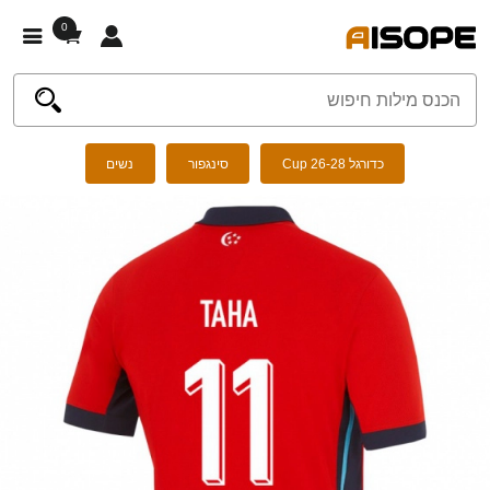
0
כדורגל Cup 26-28
סינגפור
נשים