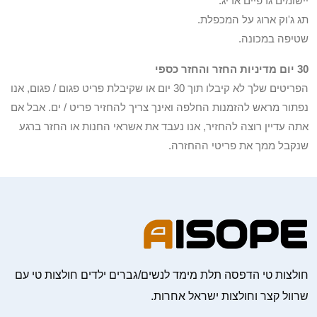
יישומים גרפיים אריג.
תג ג'וק ארוג על המכפלת.
שטיפה במכונה.
30 יום מדיניות החזר והחזר כספי
הפריטים שלך לא קיבלו תוך 30 יום או שקיבלת פריט פגום / פגום, אנו
נפתור מראש להזמנות החלפה ואינך צריך להחזיר פריט / ים. אבל אם
אתה עדיין רוצה להחזיר, אנו נעבד את אשראי החנות או החזר ברגע
שנקבל ממך את פריטי ההחזרה.
חולצות טי הדפסה תלת מימד לנשים/גברים ילדים חולצות טי עם
שרוול קצר וחולצות ישראל אחרות.