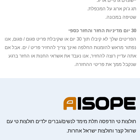
יישומים גרפיים אריג.
תג ג'וק ארוג על המכפלת.
שטיפה במכונה.
30 יום מדיניות החזר והחזר כספי
הפריטים שלך לא קיבלו תוך 30 יום או שקיבלת פריט פגום / פגום, אנו
נפתור מראש להזמנות החלפה ואינך צריך להחזיר פריט / ים. אבל אם
אתה עדיין רוצה להחזיר, אנו נעבד את אשראי החנות או החזר ברגע
שנקבל ממך את פריטי ההחזרה.
חולצות טי הדפסה תלת מימד לנשים/גברים ילדים חולצות טי עם
שרוול קצר וחולצות ישראל אחרות.