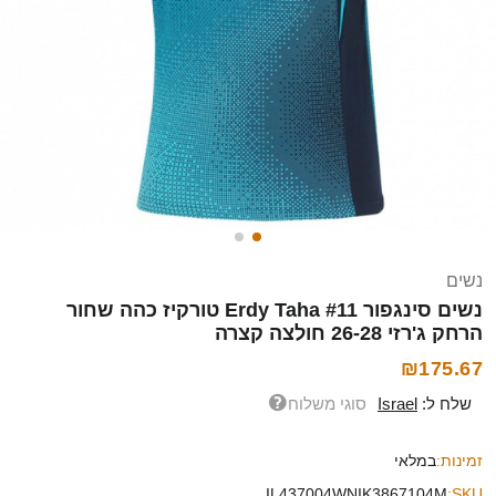
נשים
נשים סינגפור Erdy Taha #11 טורקיז כהה שחור
הרחק ג'רזי 26-28 חולצה קצרה
₪175.67
שלח ל:
Israel
סוגי משלוח
זמינות:
במלאי
IL437004WNIK3867104M
SKU: