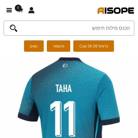
0
כדורגל Cup 26-28
סינגפור
נשים