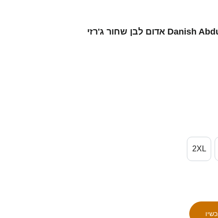
נשים סינגפור Danish Abdul Hazin #19 אדום לבן שחור ג'רזי
2XL