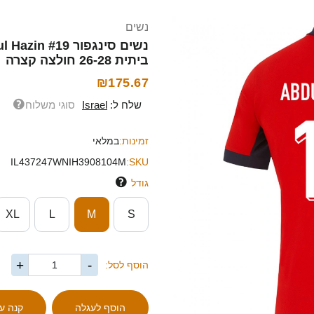
נשים
ביתית 26-28 חולצה קצרה
₪175.67
שלח ל:
Israel
סוגי משלוח
זמינות:
במלאי
IL437247WNIH3908104M
SKU:
גודל
XL
L
M
S
+
-
הוסף לסל: