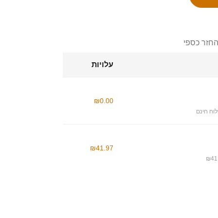
החזר כספי
עלויות
₪0.00
וח חינם
₪41.97