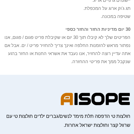
יישומים גרפיים אריג.
תג ג'וק ארוג על המכפלת.
שטיפה במכונה.
30 יום מדיניות החזר והחזר כספי
הפריטים שלך לא קיבלו תוך 30 יום או שקיבלת פריט פגום / פגום, אנו
נפתור מראש להזמנות החלפה ואינך צריך להחזיר פריט / ים. אבל אם
אתה עדיין רוצה להחזיר, אנו נעבד את אשראי החנות או החזר ברגע
שנקבל ממך את פריטי ההחזרה.
חולצות טי הדפסה תלת מימד לנשים/גברים ילדים חולצות טי עם
שרוול קצר וחולצות ישראל אחרות.