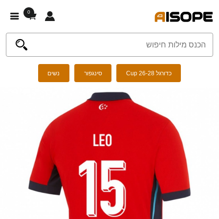
0
כדורגל Cup 26-28
סינגפור
נשים