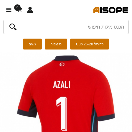
0
כדורגל Cup 26-28
סינגפור
נשים