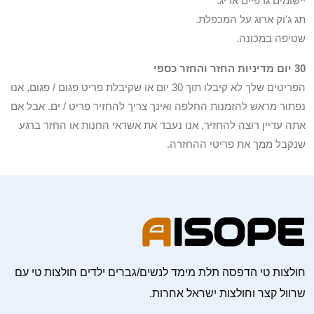
יישומים גרפיים אריג.
תג ג'וק ארוג על המכפלת.
שטיפה במכונה.
30 יום מדיניות החזר והחזר כספי
הפריטים שלך לא קיבלו תוך 30 יום או שקיבלת פריט פגום / פגום, אנו
נפתור מראש להזמנות החלפה ואינך צריך להחזיר פריט / ים. אבל אם
אתה עדיין רוצה להחזיר, אנו נעבד את אשראי החנות או החזר ברגע
שנקבל ממך את פריטי ההחזרה.
חולצות טי הדפסה תלת מימד לנשים/גברים ילדים חולצות טי עם
שרוול קצר וחולצות ישראל אחרות.