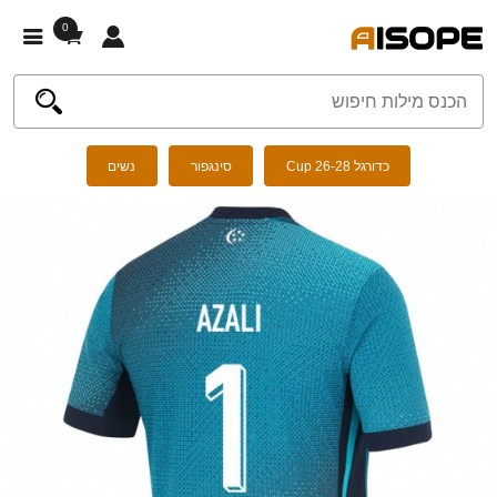
0
כדורגל Cup 26-28
סינגפור
נשים