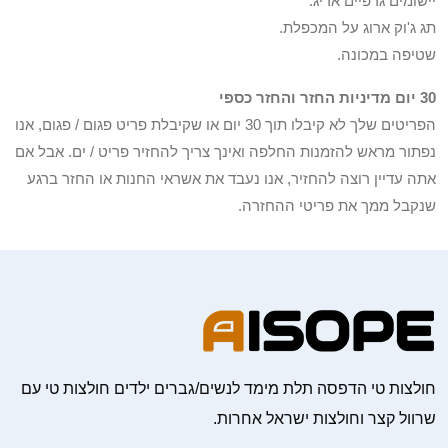
יישומים גרפיים אריג.
תג ג'וק ארוג על המכפלת.
שטיפה במכונה.
30 יום מדיניות החזר והחזר כספי
הפריטים שלך לא קיבלו תוך 30 יום או שקיבלת פריט פגום / פגום, אנו
נפתור מראש להזמנות החלפה ואינך צריך להחזיר פריט / ים. אבל אם
אתה עדיין רוצה להחזיר, אנו נעבד את אשראי החנות או החזר ברגע
שנקבל ממך את פריטי ההחזרה.
חולצות טי הדפסה תלת מימד לנשים/גברים ילדים חולצות טי עם
שרוול קצר וחולצות ישראל אחרות.