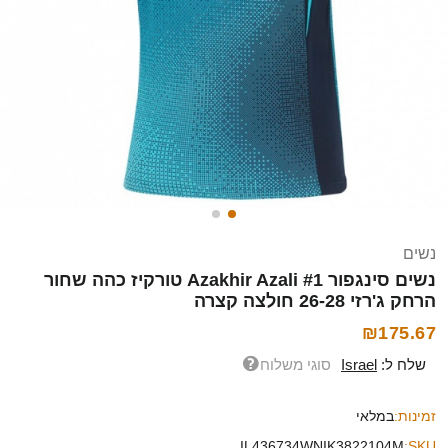
נשים
נשים סינגפור Azakhir Azali #1 טורקיז כהה שחור
הרחק ג'רזי 26-28 חולצה קצרה
₪175.67
שלח ל:
Israel
סוגי משלוח
זמינות:
במלאי
IL436734WNIK3822104M
SKU: