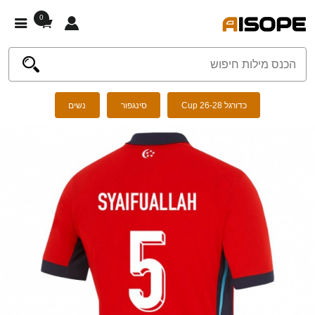
0
כדורגל Cup 26-28
סינגפור
נשים