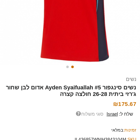
נשים
נשים סינגפור Ayden Syaifuallah #5 אדום לבן שחור
ג'רזי ביתית 26-28 חולצה קצרה
₪175.67
שלח ל:
Israel
סוגי משלוח
זמינות:
במלאי
IL436857WNIH3843104M
SKU: