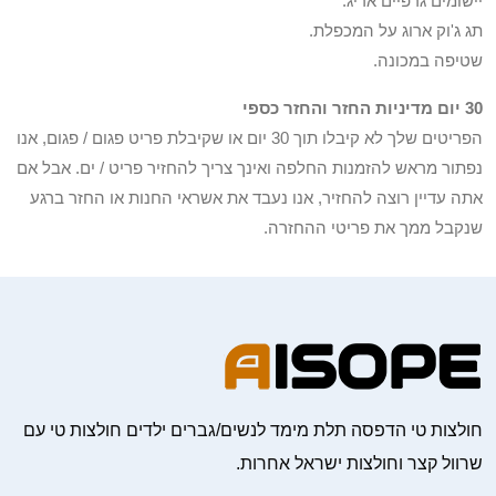
יישומים גרפיים אריג.
תג ג'וק ארוג על המכפלת.
שטיפה במכונה.
30 יום מדיניות החזר והחזר כספי
הפריטים שלך לא קיבלו תוך 30 יום או שקיבלת פריט פגום / פגום, אנו
נפתור מראש להזמנות החלפה ואינך צריך להחזיר פריט / ים. אבל אם
אתה עדיין רוצה להחזיר, אנו נעבד את אשראי החנות או החזר ברגע
שנקבל ממך את פריטי ההחזרה.
חולצות טי הדפסה תלת מימד לנשים/גברים ילדים חולצות טי עם
שרוול קצר וחולצות ישראל אחרות.