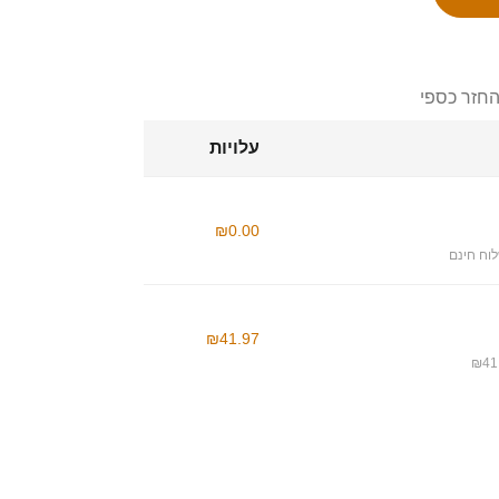
החזר כספי
עלויות
₪0.00
וח חינם
₪41.97