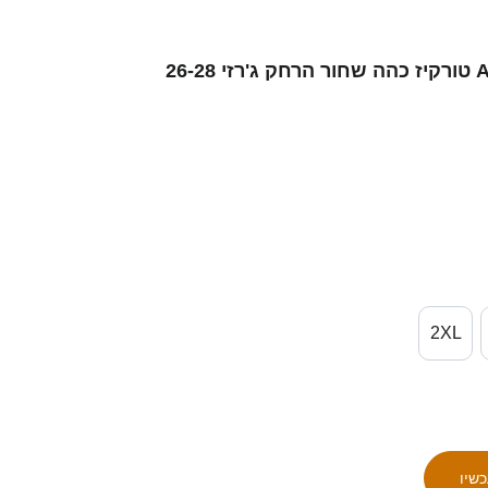
נשים סינגפור Aqil Yazid #2 טורקיז כהה שחור הרחק ג'רזי 26-28
2XL