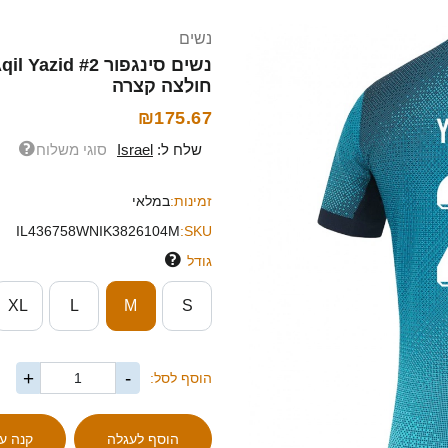
נשים
חולצה קצרה
₪175.67
שלח ל:
Israel
סוגי משלוח
זמינות:
במלאי
IL436758WNIK3826104M
SKU:
גודל
XL
L
M
S
+
-
הוסף לסל: