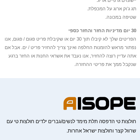
יישומים גרפיים אריג.
תג ג'וק ארוג על המכפלת.
שטיפה במכונה.
30 יום מדיניות החזר והחזר כספי
הפריטים שלך לא קיבלו תוך 30 יום או שקיבלת פריט פגום / פגום, אנו
נפתור מראש להזמנות החלפה ואינך צריך להחזיר פריט / ים. אבל אם
אתה עדיין רוצה להחזיר, אנו נעבד את אשראי החנות או החזר ברגע
שנקבל ממך את פריטי ההחזרה.
חולצות טי הדפסה תלת מימד לנשים/גברים ילדים חולצות טי עם
שרוול קצר וחולצות ישראל אחרות.