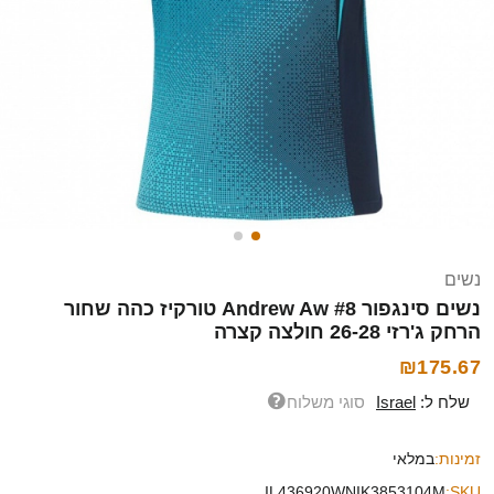
נשים
נשים סינגפור Andrew Aw #8 טורקיז כהה שחור
הרחק ג'רזי 26-28 חולצה קצרה
₪175.67
שלח ל:
Israel
סוגי משלוח
זמינות:
במלאי
IL436920WNIK3853104M
SKU: