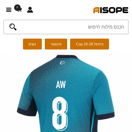
0
כדורגל Cup 26-28
סינגפור
נשים