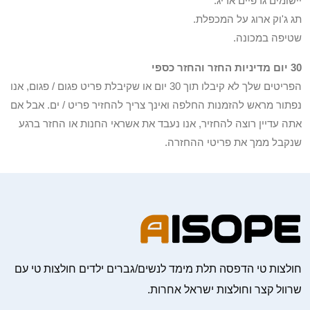
יישומים גרפיים אריג.
תג ג'וק ארוג על המכפלת.
שטיפה במכונה.
30 יום מדיניות החזר והחזר כספי
הפריטים שלך לא קיבלו תוך 30 יום או שקיבלת פריט פגום / פגום, אנו
נפתור מראש להזמנות החלפה ואינך צריך להחזיר פריט / ים. אבל אם
אתה עדיין רוצה להחזיר, אנו נעבד את אשראי החנות או החזר ברגע
שנקבל ממך את פריטי ההחזרה.
חולצות טי הדפסה תלת מימד לנשים/גברים ילדים חולצות טי עם
שרוול קצר וחולצות ישראל אחרות.