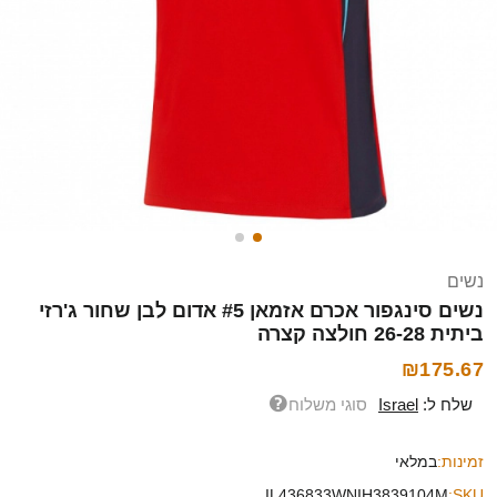
נשים
נשים סינגפור אכרם אזמאן #5 אדום לבן שחור ג'רזי
ביתית 26-28 חולצה קצרה
₪175.67
שלח ל:
Israel
סוגי משלוח
זמינות:
במלאי
IL436833WNIH3839104M
SKU: