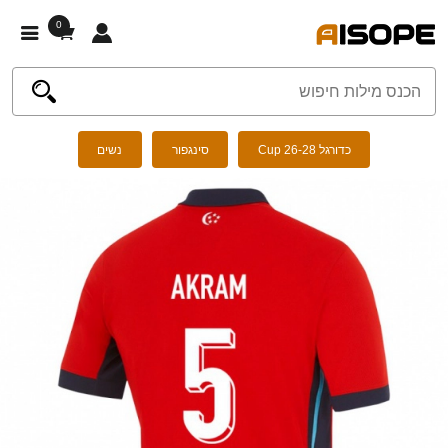
0
כדורגל Cup 26-28
סינגפור
נשים