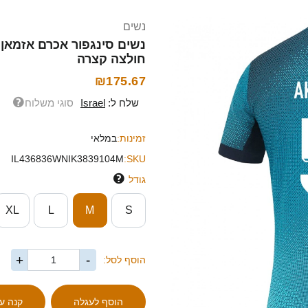
נשים
חולצה קצרה
₪175.67
שלח ל:
Israel
סוגי משלוח
זמינות:
במלאי
IL436836WNIK3839104M
SKU:
גודל
XL
L
M
S
+
-
הוסף לסל: