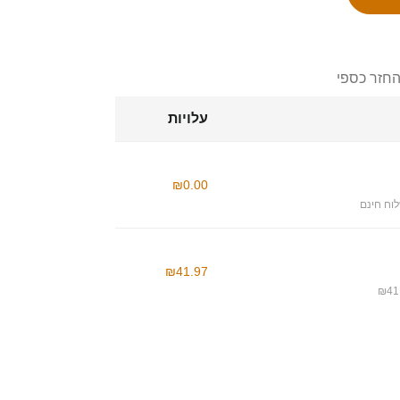
החזר כספי
עלויות
₪0.00
וח חינם
₪41.97