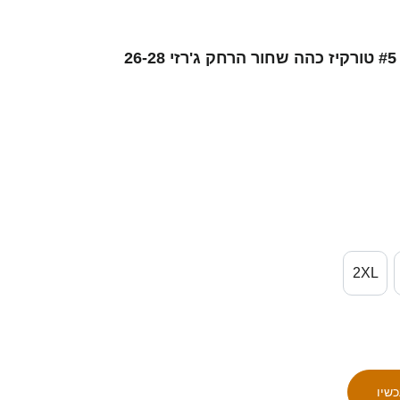
נשים סינגפור אכרם אזמאן #5 טורקיז כהה שחור הרחק ג'רזי 26-28
2XL