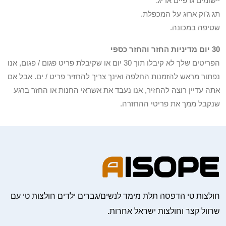
יישומים גרפיים אריג.
תג ג'וק ארוג על המכפלת.
שטיפה במכונה.
30 יום מדיניות החזר והחזר כספי
הפריטים שלך לא קיבלו תוך 30 יום או שקיבלת פריט פגום / פגום, אנו
נפתור מראש להזמנות החלפה ואינך צריך להחזיר פריט / ים. אבל אם
אתה עדיין רוצה להחזיר, אנו נעבד את אשראי החנות או החזר ברגע
שנקבל ממך את פריטי ההחזרה.
חולצות טי הדפסה תלת מימד לנשים/גברים ילדים חולצות טי עם
שרוול קצר וחולצות ישראל אחרות.