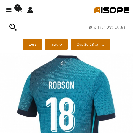
0
כדורגל Cup 26-28
סינגפור
נשים