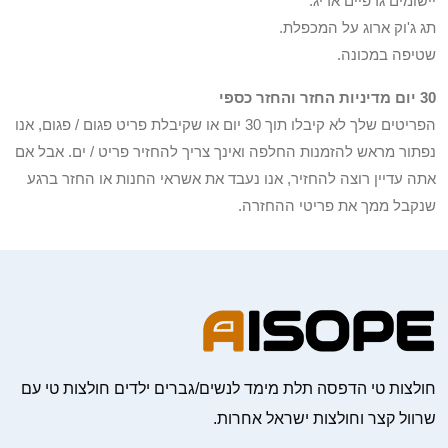
יישומים גרפיים אריג.
תג ג'וק ארוג על המכפלת.
שטיפה במכונה.
30 יום מדיניות החזר והחזר כספי
הפריטים שלך לא קיבלו תוך 30 יום או שקיבלת פריט פגום / פגום, אנו
נפתור מראש להזמנות החלפה ואינך צריך להחזיר פריט / ים. אבל אם
אתה עדיין רוצה להחזיר, אנו נעבד את אשראי החנות או החזר ברגע
שנקבל ממך את פריטי ההחזרה.
חולצות טי הדפסה תלת מימד לנשים/גברים ילדים חולצות טי עם
שרוול קצר וחולצות ישראל אחרות.