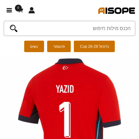
0
כדורגל Cup 26-28
סינגפור
נשים