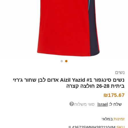
נשים
נשים סינגפור Aizil Yazid #1 אדום לבן שחור ג'רזי
ביתית 26-28 חולצה קצרה
₪175.67
שלח ל:
Israel
סוגי משלוח
זמינות:
במלאי
IL436725WNIH3821104M
SKU: