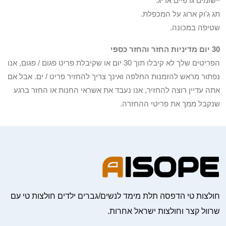
יישומים גרפיים אריג.
תג ג'וק ארוג על המכפלת.
שטיפה במכונה.
30 יום מדיניות החזר והחזר כספי
הפריטים שלך לא קיבלו תוך 30 יום או שקיבלת פריט פגום / פגום, אנו
נפתור מראש להזמנות החלפה ואינך צריך להחזיר פריט / ים. אבל אם
אתה עדיין רוצה להחזיר, אנו נעבד את אשראי החנות או החזר ברגע
שנקבל ממך את פריטי ההחזרה.
חולצות טי הדפסה תלת מימד לנשים/גברים ילדים חולצות טי עם
שרוול קצר וחולצות ישראל אחרות.