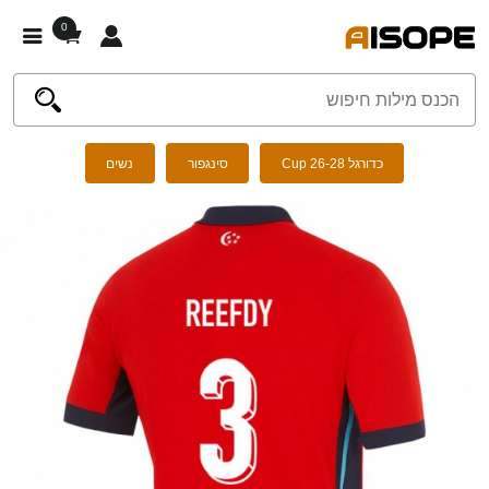
0
כדורגל Cup 26-28
סינגפור
נשים