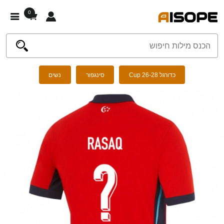
0
כדורגל Cup 26-28
סינגפור
נשים