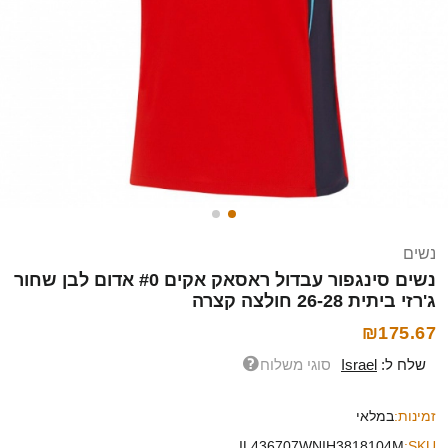
נשים
נשים סינגפור עבדול ראסאק אקים #0 אדום לבן שחור
ג'רזי ביתית 26-28 חולצה קצרה
₪175.67
שלח ל:
Israel
סוגי משלוח
זמינות:
במלאי
IL436707WNIH3818104M
SKU: