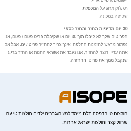
יישומים גרפיים אריג.
תג ג'וק ארוג על המכפלת.
שטיפה במכונה.
30 יום מדיניות החזר והחזר כספי
הפריטים שלך לא קיבלו תוך 30 יום או שקיבלת פריט פגום / פגום, אנו
נפתור מראש להזמנות החלפה ואינך צריך להחזיר פריט / ים. אבל אם
אתה עדיין רוצה להחזיר, אנו נעבד את אשראי החנות או החזר ברגע
שנקבל ממך את פריטי ההחזרה.
חולצות טי הדפסה תלת מימד לנשים/גברים ילדים חולצות טי עם
שרוול קצר וחולצות ישראל אחרות.