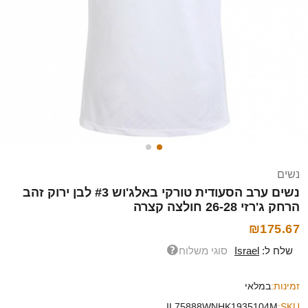
נשים
נשים ערב הסעודית טורקי באלג'וש #3 לבן ירוק זהב
הרחק ג'רזי 26-28 חולצה קצרה
₪175.67
שלח ל:
Israel
סוגי משלוח
זמינות:
במלאי
IL75888WNHK1935104M
SKU: