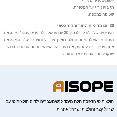
יישומים גרפיים אריג.
תג ג'וק ארוג על המכפלת.
שטיפה במכונה.
30 יום מדיניות החזר והחזר כספי
הפריטים שלך לא קיבלו תוך 30 יום או שקיבלת פריט פגום / פגום, אנו
נפתור מראש להזמנות החלפה ואינך צריך להחזיר פריט / ים. אבל אם
אתה עדיין רוצה להחזיר, אנו נעבד את אשראי החנות או החזר ברגע
שנקבל ממך את פריטי ההחזרה.
חולצות טי הדפסה תלת מימד לנשים/גברים ילדים חולצות טי עם
שרוול קצר וחולצות ישראל אחרות.