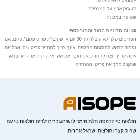
יישומים גרפיים אריג.
תג ג'וק ארוג על המכפלת.
שטיפה במכונה.
30 יום מדיניות החזר והחזר כספי
הפריטים שלך לא קיבלו תוך 30 יום או שקיבלת פריט פגום / פגום, אנו
נפתור מראש להזמנות החלפה ואינך צריך להחזיר פריט / ים. אבל אם
אתה עדיין רוצה להחזיר, אנו נעבד את אשראי החנות או החזר ברגע
שנקבל ממך את פריטי ההחזרה.
חולצות טי הדפסה תלת מימד לנשים/גברים ילדים חולצות טי עם
שרוול קצר וחולצות ישראל אחרות.