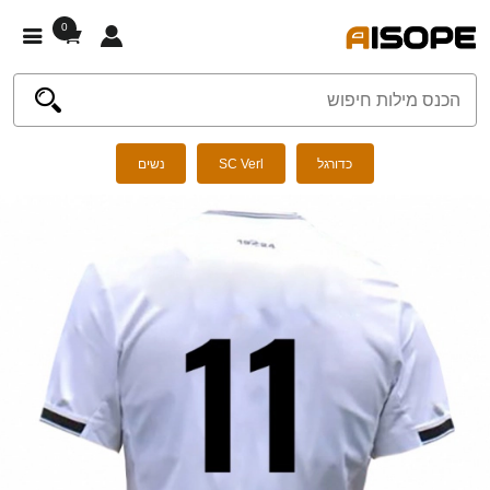
0
כדורגל
SC Verl
נשים