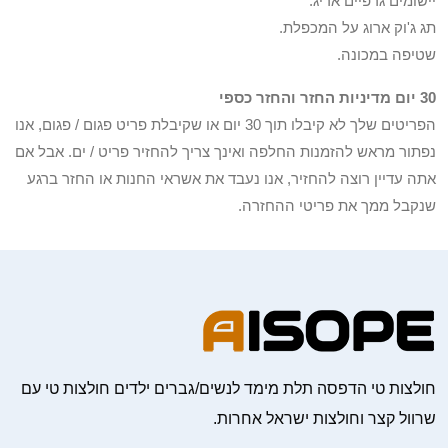
יישומים גרפיים אריג.
תג ג'וק ארוג על המכפלת.
שטיפה במכונה.
30 יום מדיניות החזר והחזר כספי
הפריטים שלך לא קיבלו תוך 30 יום או שקיבלת פריט פגום / פגום, אנו
נפתור מראש להזמנות החלפה ואינך צריך להחזיר פריט / ים. אבל אם
אתה עדיין רוצה להחזיר, אנו נעבד את אשראי החנות או החזר ברגע
שנקבל ממך את פריטי ההחזרה.
חולצות טי הדפסה תלת מימד לנשים/גברים ילדים חולצות טי עם
שרוול קצר וחולצות ישראל אחרות.